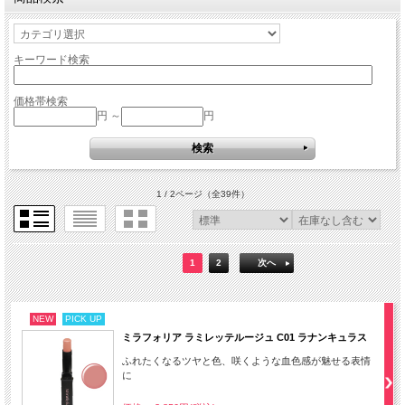
キーワード検索
価格帯検索
円 ～
円
1 / 2ページ
（全39件）
1
2
次へ
NEW
PICK UP
ミラフォリア ラミレッテルージュ C01 ラナンキュラス
ふれたくなるツヤと色、咲くような血色感が魅せる表情
に