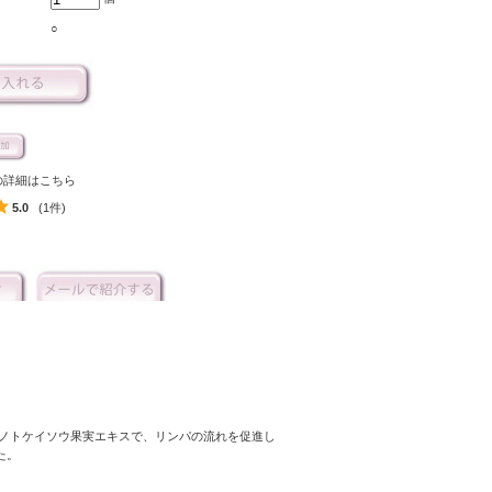
○
の詳細はこちら
5.0
(1件)
。
ノトケイソウ果実エキスで、リンパの流れを促進し
た。