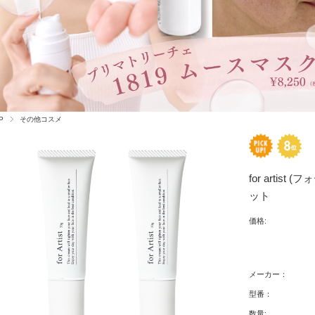
P
その他コスメ
for arti
ット
価格:
メーカー：
型番：
数量: