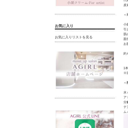
代
皮
＜
小
お気に入り
引
肌
お気に入りリストを見る
面
お
約
1
※
＜
水
ア
分
テ
ム