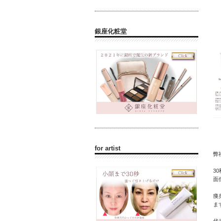
銀座化粧堂
for artist
弊社
3
面
痩
ま