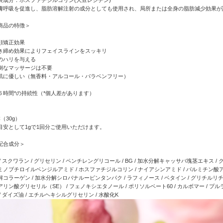
表成分：ホスファチジルコリン(大豆レシチン)
膚呼吸を促進し、脂肪溶解注射の成分としても使用され、局所または全身の脂肪減少効果が
商品の特徴＞
顔矯正効果
き締め効果によりフェイスラインをスッキリ
のハリを与える
倒なマッサージは不要
肌に優しい（無香料・アルコール・パラベンフリー）
６時間*の持続性（*個人差があります）
本（30g）
目安として1gで1回分ご使用いただけます。
配合成分＞
 / スクワラン / グリセリン / ペンチレングリコール / BG / 加水分解キャッサバ塊茎エキス
ミノブチロイルベンジルアミド / ホスファチジルコリン / ナイアシンアミド / パルミチン酸アス
解コラーゲン / 加水分解シロバナルーピンタンパク / ラフィノース / ベタイン / グリチルリチン
アリン酸グリセリル（SE） / フェノキシエタノール / ポリソルベート60 / カルボマー / プル
 / ダイズ油 / エチルヘキシルグリセリン / 水酸化K