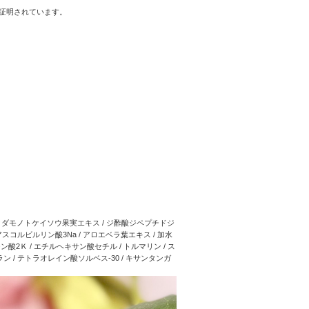
証明されています。
 / クダモノトケイソウ果実エキス / ジ酢酸ジペプチドジ
コルビルリン酸3Na / アロエベラ葉エキス / 加水
酸2Ｋ / エチルヘキサン酸セチル / トルマリン / ス
ラン / テトラオレイン酸ソルベス-30 / キサンタンガ