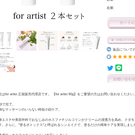
在庫:
返品について
はfor artist 正規販売代理店です。 【for artist 90g】をご要望の方はお問い合わせください
0秒で完了。
倒なマッサージのいらない時短小顔ケア。
身エステや美容外科でおなじみのホスファチジルコリンがクリームの浸透力を高め、クダモ
す。さらに、"塗るボトックス"と呼ばれるシンエイクで、塗るだけの簡単ケアを実現しまし