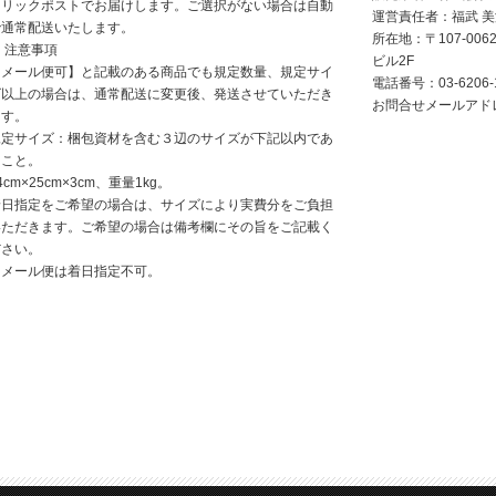
クリックポストでお届けします。ご選択がない場合は自動
運営責任者：福武 
で通常配送いたします。
所在地：〒107-006
 注意事項
ビル2F
【メール便可】と記載のある商品でも規定数量、規定サイ
電話番号：
03-6206-
ズ以上の場合は、通常配送に変更後、発送させていただき
お問合せメールアドレス：i
ます。
規定サイズ：梱包資材を含む３辺のサイズが下記以内であ
ること。
4cm×25cm×3cm、重量1kg。
着日指定をご希望の場合は、サイズにより実費分をご負担
いただきます。ご希望の場合は備考欄にその旨をご記載く
ださい。
※メール便は着日指定不可。