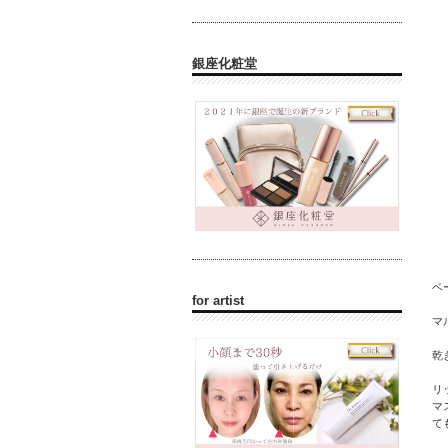
銀座化粧堂
ベ
for artist
マ
乾
リ
マ
て