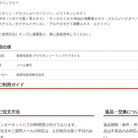
ラベンフリー
ビタミン：グルコシルヘスペリジン、ピリドキシンＨＣｌ
 CICA（ツボクサ葉／茎エキス）・サッカロミセス/米ぬか発酵液エキス・グルコノバクタ
ステリル／オクチルドデシル）・アルテロモナス発酵エキス・エクトイン
ご使用方法］チップに適量取り、唇に直接塗布してください。
品仕様
品名:
銀座化粧堂 グロウオンミー リップケアオイル
:
メール便可
ーカー:
銀座化粧堂株式会社
ご利用ガイド
ご注文方法
返品・交換につ
インターネットにて24時間受け付けております。
返品期限・条件： 
ご注文やご質問メールの対応は、土日祝日を除く平日のみ
品は不良品のみ対応
です。
い。