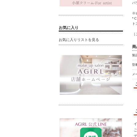
パ
※
*
ト
お気に入り
［
お気に入りリストを見る
商
製
型番
メ