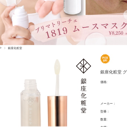
P
銀座化粧堂
銀座化粧堂 
価格:
メーカー：
型番：
数量: