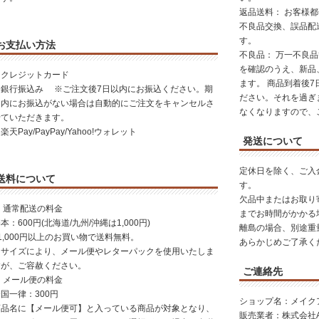
返品送料： お客様
不良品交換、誤品配
す。
お支払い方法
不良品： 万一不良
を確認のうえ、新品
・クレジットカード
ます。 商品到着後
・銀行振込み ※ご注文後7日以内にお振込ください。期
ださい。それを過ぎ
日内にお振込がない場合は自動的にご注文をキャンセルさ
なくなりますので、
せていただきます。
楽天Pay/PayPay/Yahoo!ウォレット
発送について
定休日を除く、ご入
送料について
す。
欠品中またはお取り
 通常配送の料金
までお時間がかかる
本：600円(北海道/九州/沖縄は1,000円)
離島の場合、別途重
1,000円以上のお買い物で送料無料。
あらかじめご了承く
※サイズにより、メール便やレターパックを使用いたしま
すが、ご容赦ください。
ご連絡先
 メール便の料金
国一律：300円
ショップ名：メイク
商品名に【メール便可】と入っている商品が対象となり、
販売業者：株式会社AGI