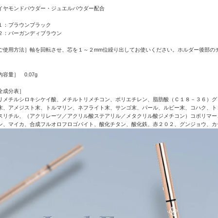
イヤモンドパウダー・ジュエルパウダー配合
１：ブラウンブラック
２：バーガンディブラウン
ご使用方法］軸を回転させ、芯を１～２mm位繰り出してお使いください。ホルダー後部の
。
内容量］ 0.07g
全成分表］
リメチルシロキシケイ酸、メチルトリメチコン、ポリエチレン、脂肪酸（Ｃ１８－３６）グ
末、アメジスト末、トルマリン、ネフライト末、サンゴ末、パール、ルビー末、コハク、ト
スリチル、（アクリレーツ／アクリル酸ステアリル／メタクリル酸ジメチコン）コポリマー、
ン、マイカ、合成フルオロフロゴパイト、酸化チタン、酸化鉄、赤２０２、グンジョウ、カ