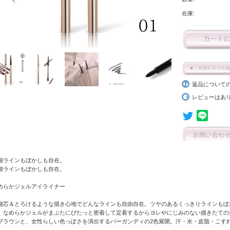
在庫:
返品について
レビューはあ
細ラインもぼかしも自在。
細ラインもぼかしも自在。
めらかジェルアイライナー
細芯＆とろけるような描き心地でどんなラインも自由自在。ツヤのあるくっきりラインもぼ
。なめらかジェルがまぶたにぴたっと密着して定着するからヨレやにじみのない描きたての
ブラウンと、女性らしい色っぽさを演出するバーガンディの2色展開。汗・水・皮脂・こす