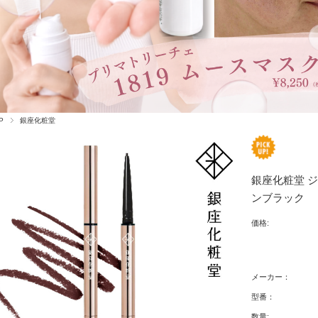
P
銀座化粧堂
銀座化粧堂 ジ
ンブラック
価格:
メーカー：
型番：
数量: