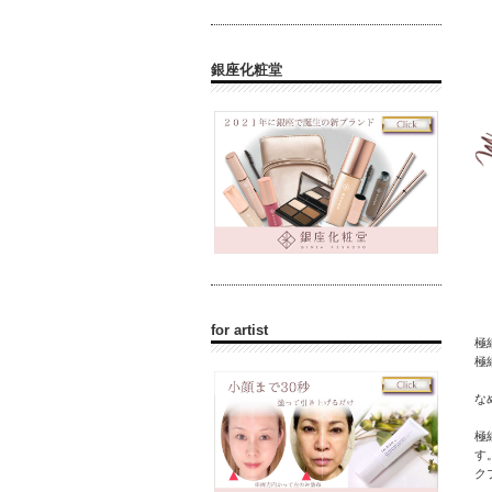
銀座化粧堂
for artist
極
極
な
極
す
ク