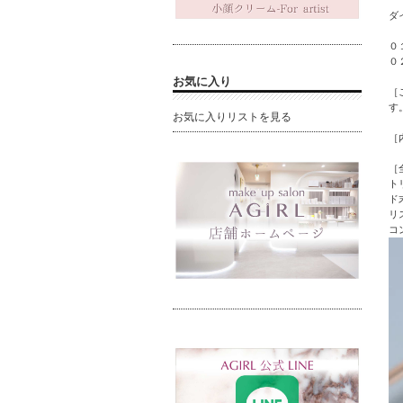
ダ
０
０
お気に入り
［
す
お気に入りリストを見る
［
［
ト
ド
リ
コ