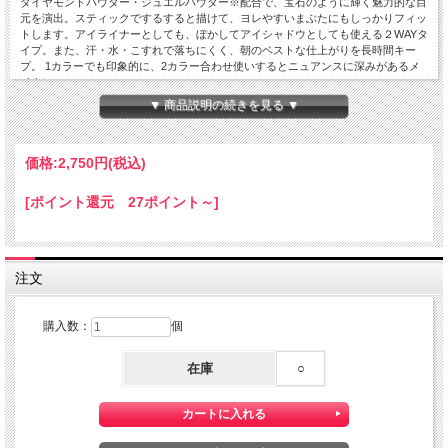
ダイヤモンドパウダー・ジュエルパウダー※配合で、宝石のように輝く魅力的な目
元を演出。スティックでするすると描けて、ヨレやすいまぶたにもしっかりフィッ
トします。アイライナーとしても、ぼかしてアイシャドウとしても使える２WAYタ
イプ。また、汗・水・こすれで落ちにくく、朝のベストな仕上がりを長時間キー
プ。 1カラーでも印象的に、2カラー合わせ使いするとニュアンスに深みがあるメ
イクに。
▼ 商品説明の続きを見る ▼
05:ゴールドラメが輝く
華やかで明るい目元に仕上げるライラックピンク <限定色>
［ご使用方法］
まぶたに直接塗布してください。
価格:
2,750円
(税込)
［内容量］
1.6ｇ
[ポイント還元 27ポイント～]
［全成分表］
01-04: トリメチルシロキシケイ酸、メチルトリメチコン、ポリエチレン、合成金
雲母、（アクリレーツ／アクリル酸ステアリル／メタクリル酸ジメチコン）コポリ
マー、ジフェニルシロキシフェニルトリメチコン、リンゴ酸ジイソステアリル、キ
注文
ャンデリラロウ炭化水素、マイクロクリスタリンワックス、ダイヤモンド末、アメ
ジスト末、トルマリン、ネフライト末、サンゴ末、パール、ルビー末、コハク、水
添ヒマシ油、セスキイソステアリン酸ソルビタン、トコフェロール、水酸化Ａｌ、
購入数：
個
[＋／－]マイカ、ホウケイ酸（Ｃａ／Ａｌ）、酸化チタン、酸化鉄、黄４
05: 合成フルオロフロゴパイト、トリメチルシロキシケイ酸、メチルトリメチコ
在庫
○
ン、合成ワックス、リンゴ酸ジイソステアリル、（アクリレーツ／アクリル酸ステ
アリル／メタクリル酸ジメチコン）コポリマー、ジフェニルシロキシフェニルトリ
メチコン、マイクロクリスタリンワックス、キャンデリラロウ炭化水素、ダイヤモ
ンド末、アメジスト末、トルマリン、ネフライト末、サンゴ末、パール、ルビー
末、コハク、トコフェロール、水添ヒマシ油、水酸化Ａｌ、セスキイソステアリン