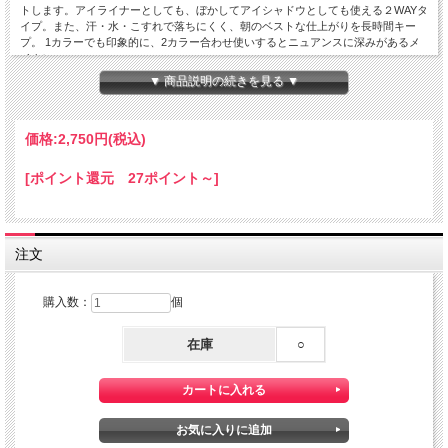
トします。アイライナーとしても、ぼかしてアイシャドウとしても使える２WAYタ
イプ。また、汗・水・こすれで落ちにくく、朝のベストな仕上がりを長時間キー
プ。 1カラーでも印象的に、2カラー合わせ使いするとニュアンスに深みがあるメ
イクに。
▼ 商品説明の続きを見る ▼
05:ゴールドラメが輝く
華やかで明るい目元に仕上げるライラックピンク <限定色>
［ご使用方法］
まぶたに直接塗布してください。
価格:
2,750円
(税込)
［内容量］
1.6ｇ
[ポイント還元 27ポイント～]
［全成分表］
01-04: トリメチルシロキシケイ酸、メチルトリメチコン、ポリエチレン、合成金
雲母、（アクリレーツ／アクリル酸ステアリル／メタクリル酸ジメチコン）コポリ
マー、ジフェニルシロキシフェニルトリメチコン、リンゴ酸ジイソステアリル、キ
注文
ャンデリラロウ炭化水素、マイクロクリスタリンワックス、ダイヤモンド末、アメ
ジスト末、トルマリン、ネフライト末、サンゴ末、パール、ルビー末、コハク、水
添ヒマシ油、セスキイソステアリン酸ソルビタン、トコフェロール、水酸化Ａｌ、
購入数：
個
[＋／－]マイカ、ホウケイ酸（Ｃａ／Ａｌ）、酸化チタン、酸化鉄、黄４
05: 合成フルオロフロゴパイト、トリメチルシロキシケイ酸、メチルトリメチコ
在庫
○
ン、合成ワックス、リンゴ酸ジイソステアリル、（アクリレーツ／アクリル酸ステ
アリル／メタクリル酸ジメチコン）コポリマー、ジフェニルシロキシフェニルトリ
メチコン、マイクロクリスタリンワックス、キャンデリラロウ炭化水素、ダイヤモ
ンド末、アメジスト末、トルマリン、ネフライト末、サンゴ末、パール、ルビー
末、コハク、トコフェロール、水添ヒマシ油、水酸化Ａｌ、セスキイソステアリン
酸ソルビタン、ホウケイ酸（Ｃａ／Ａｌ）、酸化チタン、酸化鉄、赤２０２、グン