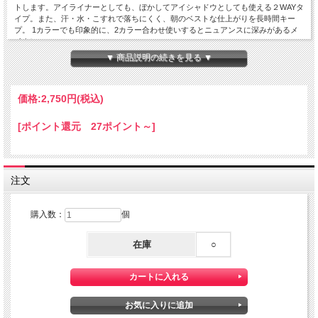
トします。アイライナーとしても、ぼかしてアイシャドウとしても使える２WAYタ
イプ。また、汗・水・こすれで落ちにくく、朝のベストな仕上がりを長時間キー
プ。 1カラーでも印象的に、2カラー合わせ使いするとニュアンスに深みがあるメ
イクに。
▼ 商品説明の続きを見る ▼
05:ゴールドラメが輝く
華やかで明るい目元に仕上げるライラックピンク <限定色>
［ご使用方法］
まぶたに直接塗布してください。
価格:
2,750円
(税込)
［内容量］
1.6ｇ
[ポイント還元 27ポイント～]
［全成分表］
01-04: トリメチルシロキシケイ酸、メチルトリメチコン、ポリエチレン、合成金
雲母、（アクリレーツ／アクリル酸ステアリル／メタクリル酸ジメチコン）コポリ
マー、ジフェニルシロキシフェニルトリメチコン、リンゴ酸ジイソステアリル、キ
注文
ャンデリラロウ炭化水素、マイクロクリスタリンワックス、ダイヤモンド末、アメ
ジスト末、トルマリン、ネフライト末、サンゴ末、パール、ルビー末、コハク、水
添ヒマシ油、セスキイソステアリン酸ソルビタン、トコフェロール、水酸化Ａｌ、
購入数：
個
[＋／－]マイカ、ホウケイ酸（Ｃａ／Ａｌ）、酸化チタン、酸化鉄、黄４
05: 合成フルオロフロゴパイト、トリメチルシロキシケイ酸、メチルトリメチコ
在庫
○
ン、合成ワックス、リンゴ酸ジイソステアリル、（アクリレーツ／アクリル酸ステ
アリル／メタクリル酸ジメチコン）コポリマー、ジフェニルシロキシフェニルトリ
メチコン、マイクロクリスタリンワックス、キャンデリラロウ炭化水素、ダイヤモ
ンド末、アメジスト末、トルマリン、ネフライト末、サンゴ末、パール、ルビー
末、コハク、トコフェロール、水添ヒマシ油、水酸化Ａｌ、セスキイソステアリン
酸ソルビタン、ホウケイ酸（Ｃａ／Ａｌ）、酸化チタン、酸化鉄、赤２０２、グン