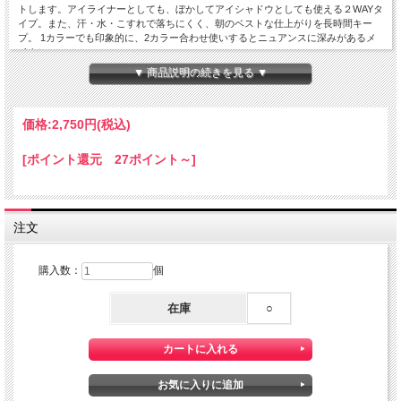
トします。アイライナーとしても、ぼかしてアイシャドウとしても使える２WAYタ
イプ。また、汗・水・こすれで落ちにくく、朝のベストな仕上がりを長時間キー
プ。 1カラーでも印象的に、2カラー合わせ使いするとニュアンスに深みがあるメ
イクに。
▼ 商品説明の続きを見る ▼
05:ゴールドラメが輝く
華やかで明るい目元に仕上げるライラックピンク <限定色>
［ご使用方法］
まぶたに直接塗布してください。
価格:
2,750円
(税込)
［内容量］
1.6ｇ
[ポイント還元 27ポイント～]
［全成分表］
01-04: トリメチルシロキシケイ酸、メチルトリメチコン、ポリエチレン、合成金
雲母、（アクリレーツ／アクリル酸ステアリル／メタクリル酸ジメチコン）コポリ
マー、ジフェニルシロキシフェニルトリメチコン、リンゴ酸ジイソステアリル、キ
注文
ャンデリラロウ炭化水素、マイクロクリスタリンワックス、ダイヤモンド末、アメ
ジスト末、トルマリン、ネフライト末、サンゴ末、パール、ルビー末、コハク、水
添ヒマシ油、セスキイソステアリン酸ソルビタン、トコフェロール、水酸化Ａｌ、
購入数：
個
[＋／－]マイカ、ホウケイ酸（Ｃａ／Ａｌ）、酸化チタン、酸化鉄、黄４
05: 合成フルオロフロゴパイト、トリメチルシロキシケイ酸、メチルトリメチコ
在庫
○
ン、合成ワックス、リンゴ酸ジイソステアリル、（アクリレーツ／アクリル酸ステ
アリル／メタクリル酸ジメチコン）コポリマー、ジフェニルシロキシフェニルトリ
メチコン、マイクロクリスタリンワックス、キャンデリラロウ炭化水素、ダイヤモ
ンド末、アメジスト末、トルマリン、ネフライト末、サンゴ末、パール、ルビー
末、コハク、トコフェロール、水添ヒマシ油、水酸化Ａｌ、セスキイソステアリン
酸ソルビタン、ホウケイ酸（Ｃａ／Ａｌ）、酸化チタン、酸化鉄、赤２０２、グン