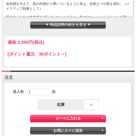
血色感を与えて、肌の内側から輝いているように見え、自然なつや肌を演出。（メ
イクアップ効果として）
頬やまぶたなど血色感をプラスしたいところに、色づけを、ハイライトとして薄く
つけて輝きをプラス、2way仕様でお使いいただけます。
▼ 商品説明の続きを見る ▼
・厳選美容成分配合の美容液チークハイライター
ハリツヤ肌を目指す厳選成分、パルミトイルテトラペプチドー１０*、加水分解コ
ラーゲン* 、加水分解ヒアルロン酸* 、加水分解ヒアルロン酸アルキル（Ｃ１２－
価格:
3,080円
(税込)
１３）グリセリル* 、グリチルリチン酸２K** を配合
[ポイント還元 30ポイント～]
・8種の天然精油*** の心地よい香りをメイクしながら楽しめます。
・パラベンフリー
注文
* ：保湿成分 **：肌荒れ防止成分
***：エンピツビャクシン油、オレンジ果皮油、ニオイテンジクアオイ油、ベルガモ
ット果実油、マヨラナ葉油、ラベンダー油、ローズマリー葉油、ローマカミツレ花
購入数：
個
油
在庫
○