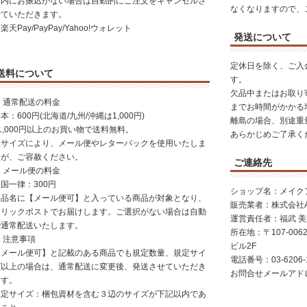
日内にお振込がない場合は自動的にご注文をキャンセルさ
なくなりますので、
せていただきます。
楽天Pay/PayPay/Yahoo!ウォレット
発送について
定休日を除く、ご入
送料について
す。
欠品中またはお取り
 通常配送の料金
までお時間がかかる
本：600円(北海道/九州/沖縄は1,000円)
離島の場合、別途重
1,000円以上のお買い物で送料無料。
あらかじめご了承く
※サイズにより、メール便やレターパックを使用いたしま
すが、ご容赦ください。
ご連絡先
 メール便の料金
国一律：300円
ショップ名：メイク
商品名に【メール便可】と入っている商品が対象となり、
販売業者：株式会社AGI
クリックポストでお届けします。ご選択がない場合は自動
運営責任者：福武 
で通常配送いたします。
所在地：〒107-006
 注意事項
ビル2F
【メール便可】と記載のある商品でも規定数量、規定サイ
電話番号：
03-6206-
ズ以上の場合は、通常配送に変更後、発送させていただき
お問合せメールアドレス：i
ます。
規定サイズ：梱包資材を含む３辺のサイズが下記以内であ