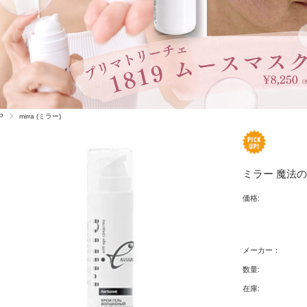
P
mirra (ミラー)
ミラー 魔法
価格:
メーカー：
数量:
在庫: