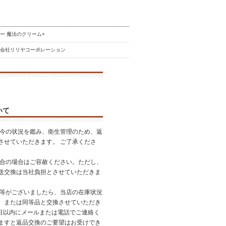
ー 魔法のクリーム+
式会社リリヤコーポレーション
いて
昨今の状況を鑑み、衛生管理のため、返
させていただきます。 ご了承くださ
都合の場合はご容赦ください。ただし、
送交換は当社負担とさせていただきま
品等がございましたら、当店の在庫状況
、または同等品と交換させていただき
7日以内にメールまたは電話でご連絡く
ますと返品交換のご要望はお受けでき