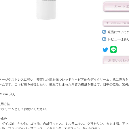
返品について
レビューはあ
メージやストレスに強い、安定した肌を保つレッドキャビア配合デイクリーム。肌に弾力を
ームです。ニキビ痕を修復したり、擦れてしまった角質の構成を整えて、日中の乾燥、紫外
本50mL入り
使用方法
のクリームとしてお使いください。
全成分
、ダイズ油、ヤシ油、ゴマ油、合成ワックス、ミルラエキス、グリセリン、カカオ脂、アマ
ム油、フユボダイジュ花エキス、ビタミンE、エポフェン、β－カロチン