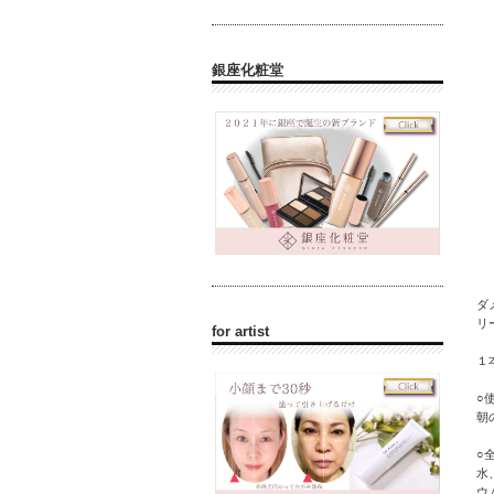
銀座化粧堂
ダ
リ
for artist
１
○
朝
○
水
ウ