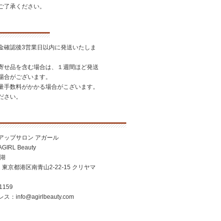
ご了承ください。
金確認後3営業日以内に発送いたしま
寄せ品を含む場合は、１週間ほど発送
場合がございます。
量手数料がかかる場合がこざいます。
ださい。
アップサロン アガール
RL Beauty
美湖
2 東京都港区南青山2-22-15 クリヤマ
1159
nfo@agirlbeauty.com