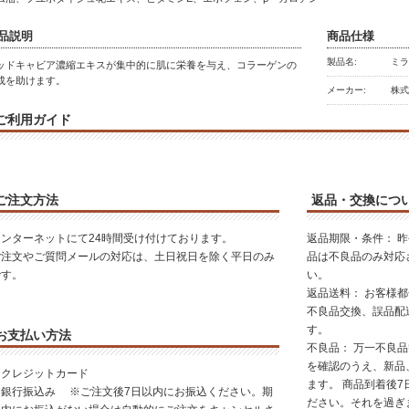
品説明
商品仕様
製品名:
ミラ
ッドキャビア濃縮エキスが集中的に肌に栄養を与え、コラーゲンの
成を助けます。
メーカー:
株
ご利用ガイド
ご注文方法
返品・交換につ
インターネットにて24時間受け付けております。
返品期限・条件： 
ご注文やご質問メールの対応は、土日祝日を除く平日のみ
品は不良品のみ対応
です。
い。
返品送料： お客様
不良品交換、誤品配
す。
お支払い方法
不良品： 万一不良
を確認のうえ、新品
・クレジットカード
ます。 商品到着後
・銀行振込み ※ご注文後7日以内にお振込ください。期
ださい。それを過ぎ