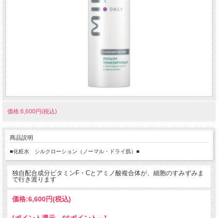
価格:6,600円(税込)
商品説明
■化粧水 シルクローション（ノーマル・ドライ肌）■
独自配合成分ビタミンF・Cとアミノ酸複合体が、細胞のすみずみま
で行き渡ります
価格:
6,600円
(税込)
[ポイント還元 66ポイント～]