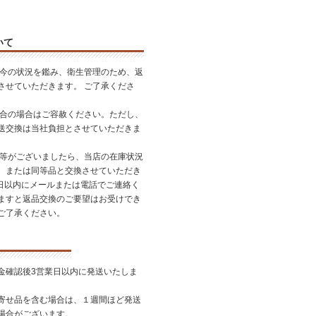
いて
昨今の状況を鑑み、衛生管理のため、返
させていただきます。 ご了承くださ
都合の場合はご容赦ください。ただし、
送交換は当社負担とさせていただきま
品等がございましたら、当店の在庫状況
、または同等品と交換させていただき
7日以内にメールまたは電話でご連絡く
ますと返品交換のご要望はお受けでき
ご了承ください。
金確認後3営業日以内に発送いたしま
寄せ品を含む場合は、１週間ほど発送
場合がございます。