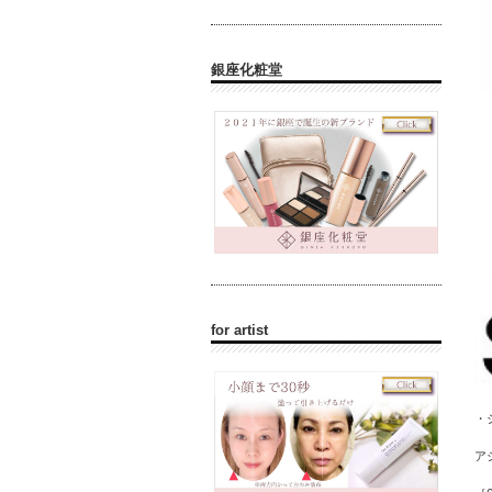
銀座化粧堂
for artist
・
ア