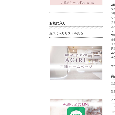
［
□
光
□
リ
ま
お気に入り
□
フ
お気に入りリストを見る
□
金
□
真
□
花
ケ
商
製
型番
メ