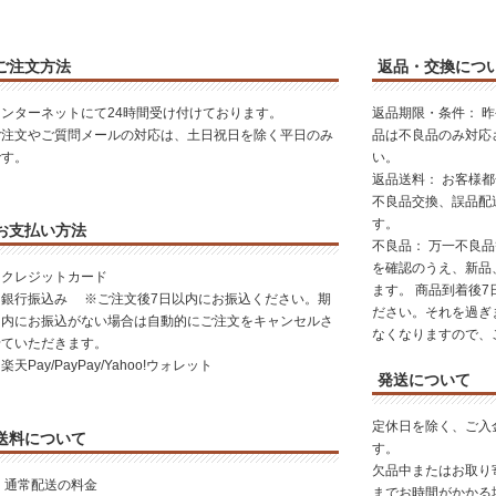
ご注文方法
返品・交換につ
インターネットにて24時間受け付けております。
返品期限・条件： 
ご注文やご質問メールの対応は、土日祝日を除く平日のみ
品は不良品のみ対応
です。
い。
返品送料： お客様
不良品交換、誤品配
す。
お支払い方法
不良品： 万一不良
を確認のうえ、新品
・クレジットカード
ます。 商品到着後
・銀行振込み ※ご注文後7日以内にお振込ください。期
ださい。それを過ぎ
日内にお振込がない場合は自動的にご注文をキャンセルさ
なくなりますので、
せていただきます。
楽天Pay/PayPay/Yahoo!ウォレット
発送について
定休日を除く、ご入
送料について
す。
欠品中またはお取り
 通常配送の料金
までお時間がかかる