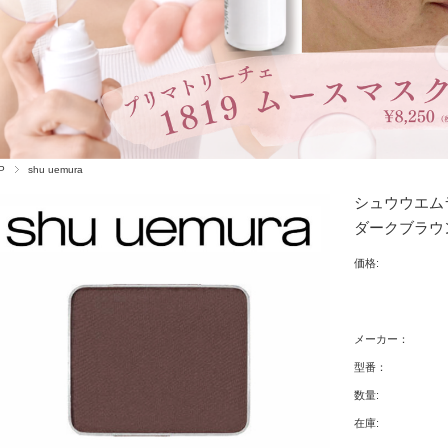
P
shu uemura
シュウウエムラ
ダークブラウン
価格:
メーカー：
型番：
数量:
在庫: