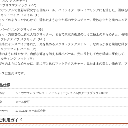
6つのテクスチャー］
3D プリズマティック（PR）
のアングルで色彩が変化する偏光パール。ハイライターやレイヤリングにも適した、視線を
リキッドライク フォイル（F）
キッドのようにやわらかで、濡れたようなツヤ感のテクスチャー。絶妙なツヤと光のニュア
す。
スパークリング グリッター（G）
ィット力抜群の上質な大粒グリッター。まるで東京の夜景のように極上のきらめきと、長時
リフレクティブ メタリック（ME）
銀糸にインスパイアされた、光を集めるメタリックテクスチャー。なめらかさと繊細な輝き
イリデッセント パール（P）
珠のように軽やかで、自然な輝きを与える極小パール。光に反射して色が繊細に変化して、
メルティング マット（M）
びらのようになめらかに、肌に溶け込むマットテクスチャー。見たままの美しい発色で、ブ
ースは別売りです。
品仕様
品名:
シュウウエムラ プレスド アイシャドー(レフィル)Mダークブラウン895B
:
メール便可
ーカー:
エヌ.エル.オー株式会社
ご利用ガイド