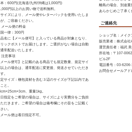
本：600円(北海道/九州/沖縄は1,000円)
離島の場合、別途重
1,000円以上のお買い物で送料無料。
あらかじめご了承く
※サイズにより、メール便やレターパックを使用いたしま
すが、ご容赦ください。
ご連絡先
 メール便の料金
国一律：300円
ショップ名：メイク
商品名に【メール便可】と入っている商品が対象となり、
販売業者：株式会社AGI
クリックポストでお届けします。ご選択がない場合は自動
運営責任者：福武 
で通常配送いたします。
所在地：〒107-006
 注意事項
ビル2F
【メール便可】と記載のある商品でも規定数量、規定サイ
電話番号：
03-6206-
ズ以上の場合は、通常配送に変更後、発送させていただき
お問合せメールアドレス：i
ます。
規定サイズ：梱包資材を含む３辺のサイズが下記以内であ
ること。
4cm×25cm×3cm、重量1kg。
着日指定をご希望の場合は、サイズにより実費分をご負担
いただきます。ご希望の場合は備考欄にその旨をご記載く
ださい。
※メール便は着日指定不可。