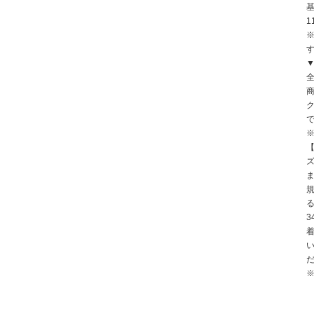
基
1
▼
全
※
3