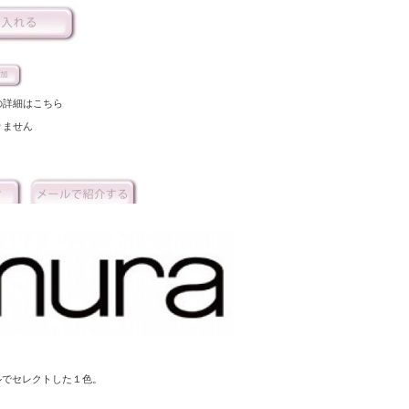
の詳細はこちら
りません
ルでセレクトした１色。