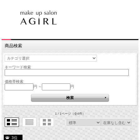
商品検索
キーワード検索
価格帯検索
円 ～
円
1 / 1ページ
（全4件）
3位