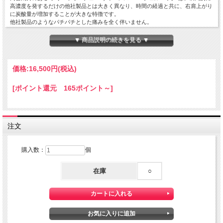
高濃度を発するだけの他社製品とは大きく異なり、時間の経過と共に、右肩上がり
に炭酸量が増加することが大きな特徴です。
他社製品のようなパチパチとした痛みを全く伴いません。
CO2の効果で血管が拡張し、血行が促進され、新陳代謝が活発になることで、肌の
▼ 商品説明の続きを見る ▼
くすみやツヤ、ハリを改善し、肌本来をパワーアップさせます。
価格:
16,500円
(税込)
CO2の浸透の深さは３?以上
[ポイント還元 165ポイント～]
5分後に角質層に浸透
10分後に表皮層に浸透
30分後に真皮層に浸透
注文
その後皮下組織まで浸透
さらに時間の経過と共に、右肩上がりに炭酸量が増加します。
購入数：
個
高濃度PPMを謳う、多くの同種の炭酸パックは、下段左下のように5分程度で炭酸
濃度が激減するので、表皮に到達することさえ困難です。
在庫
○
“プリマトリーチェ 18サイエンス CO2 ジェルパック”は60分後に最高潮を迎えるの
で、ご自宅での使用の際は60分〜３時間は塗布していただきたいです。
最低30分は挑戦してください。約30分真皮層まではCO2が届きます。
豊富な美容成分も配合
フラーレン、プラセンタエキス、プロテオグリカン、コラーゲン、ヒアルロン酸、