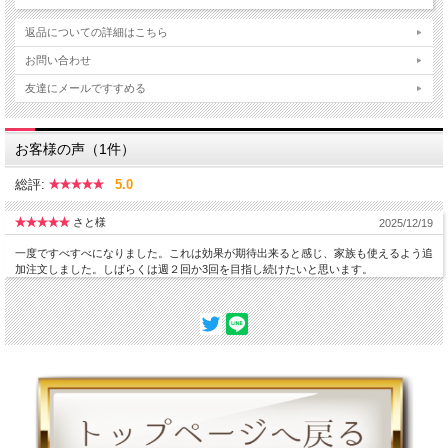
エラスチン、アスタキサンチン、藻エキスを含む天然自然成分から成り立ちます。
返品についての詳細はこちら
ご使用前は冷蔵庫で冷やしてください。
お問い合わせ
最低３０分間はご使用ください。理想は３時間です。
友達にメールですすめる
使用後の剥がしたパック、実はまだ効果を出せます。
ぜひ、手や首、足、胸元に乗せてご使用ください。
お客様の声（1件）
“プリマトリーチェ 18サイエンス CO2 ジェルパック”
１箱10回分
総評:
5.0
１剤(3g)と２剤(30g)が各10包入り
スパチュラとカップ付き
さと様
2025/12/19
一度ですべすべになりました。これは効果が期待出来ると感じ、家族も使えるよう追
加注文しました。しばらくは週２回か3回を目指し続けたいと思います。