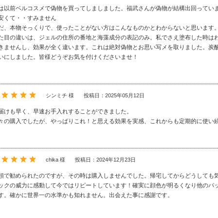
は以前ベルコスメで偽物を買ってしましました。福武さんが偽物が結構出回っていま
安くて・・すみません
だ、本物そっくりで、使ったことがない方はこんなものかとわからないと思います
た目の違いは、ジェルの住所の番地と海藻成分の表記のみ。私でさえ塗布した時はわ
きませんし、効果が全く違います。これは絶対偽物とお思い写メを取りました。炭
いにしました。皆様どうぞお気を付けくださいませ！
シンミチ 様
投稿日：2025年05月12日
届けも早く、早速お手入れすることができました。
々の購入でしたが、やっぱりこれ！と思える効果を実感、これからも定期的に使い
chika 様
投稿日：2024年12月23日
頭で勧められたのですが、その時は購入しませんでした。帰宅してからどうしても
ックの威力に感動して今ではリピートしています！確実に顔色が明るくなり他のパ
す。確かに世界一の水準かも知れません。出会えた事に感謝です。