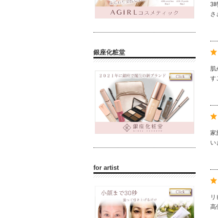
3
さ
銀座化粧堂
肌
す
家
い
for artist
リ
高