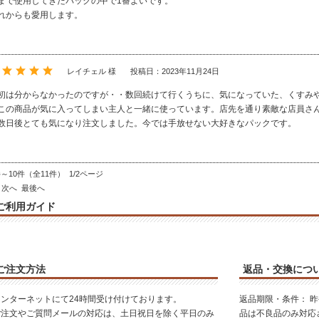
まで使用してきたパックの中で1番よいです。
れからも愛用します。
レイチェル 様
投稿日：2023年11月24日
初は分からなかったのですが・・数回続けて行くうちに、気になっていた、くすみ
この商品が気に入ってしまい主人と一緒に使っています。店先を通り素敵な店員さ
数日後とても気になり注文しました。今では手放せない大好きなパックです。
件～10件（全11件） 1/2ページ
次へ
最後へ
ご利用ガイド
ご注文方法
返品・交換につ
インターネットにて24時間受け付けております。
返品期限・条件： 
ご注文やご質問メールの対応は、土日祝日を除く平日のみ
品は不良品のみ対応