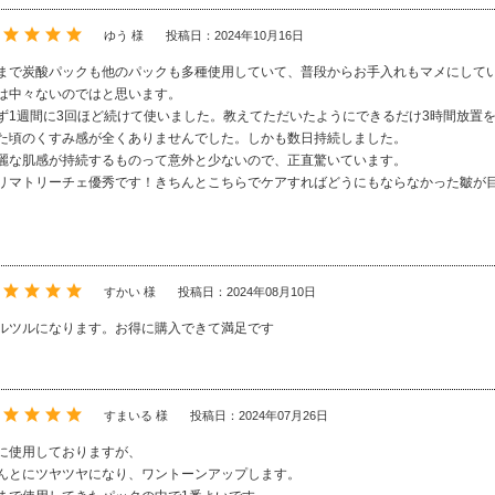
ゆう 様
投稿日：2024年10月16日
まで炭酸パックも他のパックも多種使用していて、普段からお手入れもマメにして
は中々ないのではと思います。
ず1週間に3回ほど続けて使いました。教えてただいたようにできるだけ3時間放置
た頃のくすみ感が全くありませんでした。しかも数日持続しました。
麗な肌感が持続するものって意外と少ないので、正直驚いています。
リマトリーチェ優秀です！きちんとこちらでケアすればどうにもならなかった皺が
すかい 様
投稿日：2024年08月10日
ルツルになります。お得に購入できて満足です
すまいる 様
投稿日：2024年07月26日
に使用しておりますが、
んとにツヤツヤになり、ワントーンアップします。