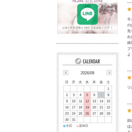
今
の
先
れ
綺
プ
よ
2026/08
日
月
火
水
木
金
土
ツ
1
2
3
4
5
6
7
8
9
10
11
12
13
14
15
16
17
18
19
20
21
22
23
24
25
26
27
28
29
30
31
顔
■
■
今日
定休日
ほ