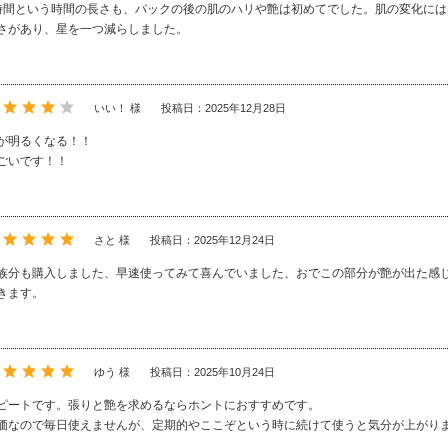
時間という時間の長さも、パックの後の肌のハリや艶は初めてでした。肌の変化に
さがあり、星を一つ減らしました。
いい！ 様
投稿日：2025年12月28日
が明るくなる！！
ごいです！！
さと 様
投稿日：2025年12月24日
族分も購入しました、早速使ってみて喜んでいました、おでこの部分が艶が出た感
きます。
ゆう 様
投稿日：2025年10月24日
ピートです。張りと艶を求めるならホントにおすすめです。
価なので毎日使えませんが、定期的やここぞという時に続けて使うと気分が上がり