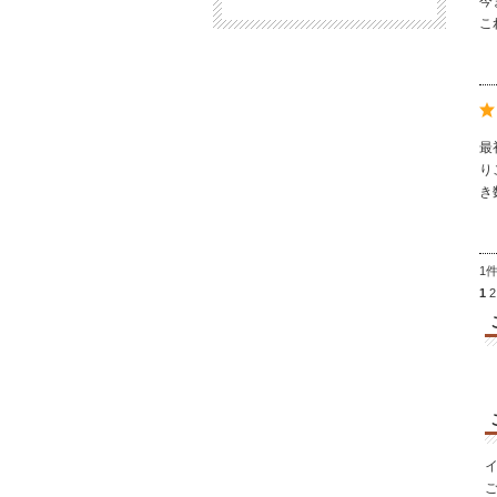
今
こ
最
り
き
1
1
2