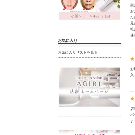
実
お
た
見
乾
使
お気に入り
お気に入りリストを見る
お
久
店
パ
ま