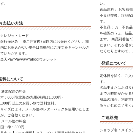
です。
い。
返品送料： お客様
不良品交換、誤品配
す。
お支払い方法
不良品： 万一不良
を確認のうえ、新品
・クレジットカード
ます。 商品到着後
・銀行振込み ※ご注文後7日以内にお振込ください。期
ださい。それを過ぎ
日内にお振込がない場合は自動的にご注文をキャンセルさ
なくなりますので、
せていただきます。
楽天Pay/PayPay/Yahoo!ウォレット
発送について
定休日を除く、ご入
送料について
す。
欠品中またはお取り
 通常配送の料金
までお時間がかかる
本：600円(北海道/九州/沖縄は1,000円)
離島の場合、別途重
1,000円以上のお買い物で送料無料。
あらかじめご了承く
※サイズにより、メール便やレターパックを使用いたしま
すが、ご容赦ください。
ご連絡先
 メール便の料金
国一律：300円
ショップ名：メイク