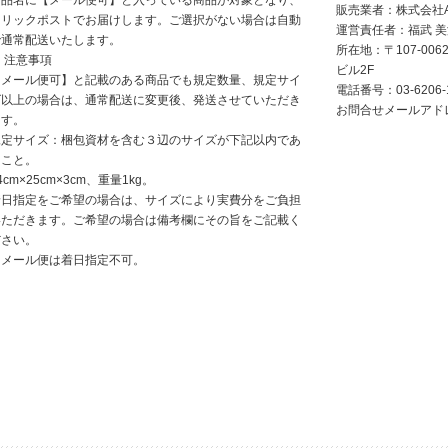
商品名に【メール便可】と入っている商品が対象となり、
販売業者：株式会社AGI
クリックポストでお届けします。ご選択がない場合は自動
運営責任者：福武 
で通常配送いたします。
所在地：〒107-006
 注意事項
ビル2F
【メール便可】と記載のある商品でも規定数量、規定サイ
電話番号：
03-6206-
ズ以上の場合は、通常配送に変更後、発送させていただき
お問合せメールアドレス：i
ます。
規定サイズ：梱包資材を含む３辺のサイズが下記以内であ
ること。
4cm×25cm×3cm、重量1kg。
着日指定をご希望の場合は、サイズにより実費分をご負担
いただきます。ご希望の場合は備考欄にその旨をご記載く
ださい。
※メール便は着日指定不可。