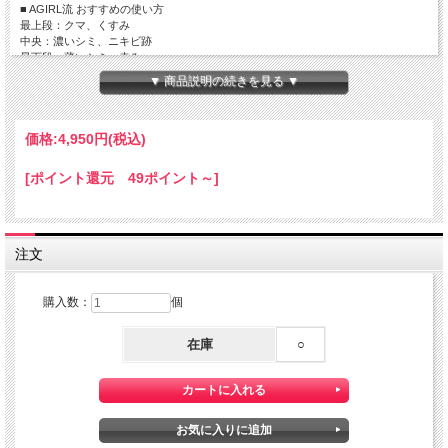
■ AGIRL流 おすすめの使い方
最上段：クマ、くすみ
中央：濃いシミ、ニキビ跡
最下段：薄いシミ、赤み
▼ 商品説明の続きを見る ▼
成分：イソノナン酸イソトリデシル、ラウロイルリシン、水添ポリイソブテン、ジ
メチコン、合成ワックス、ジフェニルシロキシフェニルトリメチコン、セスキイソ
価格:
4,950円
(税込)
ステアリン酸ソルビタン、トリエチルヘキサノイン、マイクロクリスタリンワック
ス、（ジメチコン/ビニルジメチコン）クロスポリマー、ヒアルロン酸Na、ダマス
[ポイント還元 49ポイント～]
クバラカルス培養エキス、ノイバラ果実エキス、センチフォリアバラ花エキス、ハ
イブリッドローズ花エキス、ナツメ果実エキス、ブドウ果実エキス、テルミナリア
フェルナンジアナ果実エキス、オニイチゴ根エキス、ヒメフウロエキス、ライチー
果皮エキス、ツルグミエキス、キャンデリラロウ、パラフィン、トコフェロール、
BG、水、グリセリン、トリ酢酸テトラステアリン酸スクロース、エチルヘキシル
注文
グリセリン、フェノキシエタノール、シリカ、メタクリル酸メチルクロスポリマ
ー、酸化チタン、酸化鉄、水酸化AI
購入数：
個
在庫
○