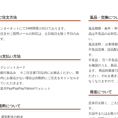
ご注文方法
返品・交換につ
インターネットにて24時間受け付けております。
返品期限・条件： 
ご注文やご質問メールの対応は、土日祝日を除く平日のみ
品は不良品のみ対応
です。
い。
返品送料： お客様
不良品交換、誤品配
す。
お支払い方法
不良品： 万一不良
を確認のうえ、新品
・クレジットカード
ます。 商品到着後
・銀行振込み ※ご注文後7日以内にお振込ください。期
ださい。それを過ぎ
日内にお振込がない場合は自動的にご注文をキャンセルさ
なくなりますので、
せていただきます。
楽天Pay/PayPay/Yahoo!ウォレット
発送について
定休日を除く、ご入
送料について
す。
欠品中またはお取り
 通常配送の料金