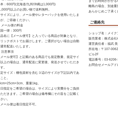
までお時間がかかる
本：600円(北海道/九州/沖縄は1,000円)
離島の場合、別途重
1,000円以上のお買い物で送料無料。
あらかじめご了承く
※サイズにより、メール便やレターパックを使用いたしま
すが、ご容赦ください。
ご連絡先
 メール便の料金
国一律：300円
ショップ名：メイク
商品名に【メール便可】と入っている商品が対象となり、
販売業者：株式会社AGI
クリックポストでお届けします。ご選択がない場合は自動
運営責任者：福武 
で通常配送いたします。
所在地：〒107-006
 注意事項
ビル2F
【メール便可】と記載のある商品でも規定数量、規定サイ
電話番号：
03-6206-
ズ以上の場合は、通常配送に変更後、発送させていただき
お問合せメールアドレス：i
ます。
規定サイズ：梱包資材を含む３辺のサイズが下記以内であ
ること。
4cm×25cm×3cm、重量1kg。
着日指定をご希望の場合は、サイズにより実費分をご負担
いただきます。ご希望の場合は備考欄にその旨をご記載く
ださい。
※メール便は着日指定不可。