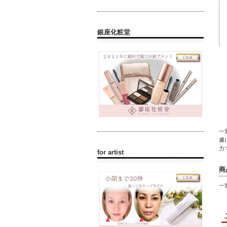
銀座化粧堂
一
膚
力
for artist
商
一