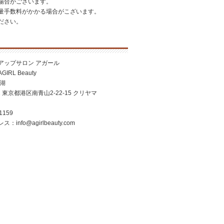
場合がございます。
量手数料がかかる場合がこざいます。
ださい。
アップサロン アガール
RL Beauty
美湖
2 東京都港区南青山2-22-15 クリヤマ
1159
nfo@agirlbeauty.com