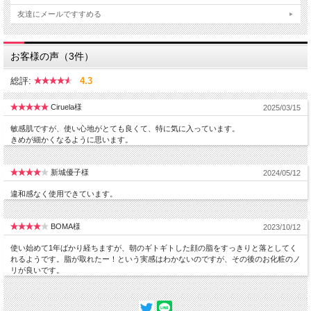
友達にメールですすめる
お客様の声（3件）
総評:
4.3
Ciruela様
2025/03/15
敏感肌ですが、使い心地がとても良くて、特に気に入っています。
きめが細かくなるように思います。
新城優子様
2024/05/12
違和感なく使用できています。
BOMA様
2023/10/12
使い始めて1年ばかり経ちますが、朝のギトギトした顔の脂をすっきりと落としてく
れるようです。脂が取れたー！という実感はわかないのですが、その後のお化粧のノ
リが良いです。