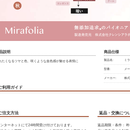
品説明
商品仕様
製品名:
ミラ
れたくなるツヤと色、咲くような血色感が魅せる表情に
型番:
メ
メーカー:
株
ご利用ガイド
ご注文方法
返品・交換につ
インターネットにて24時間受け付けております。
返品期限・条件： 