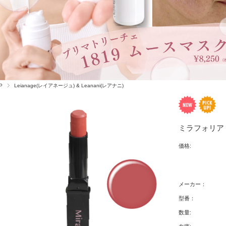
P
Leianage(レイアネージュ) & Leanani(レアナニ)
ミラフォリア 
価格:
メーカー：
型番：
数量: