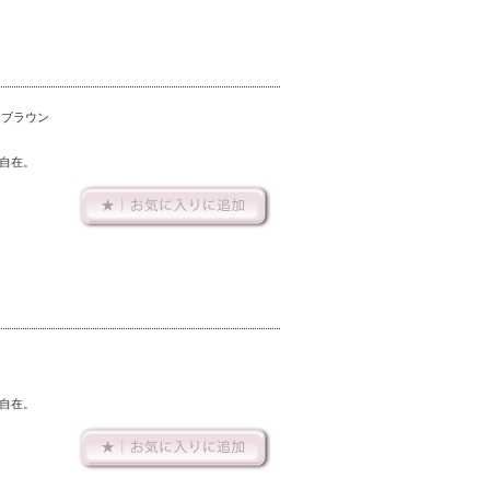
アブラウン
自在。
ク
自在。