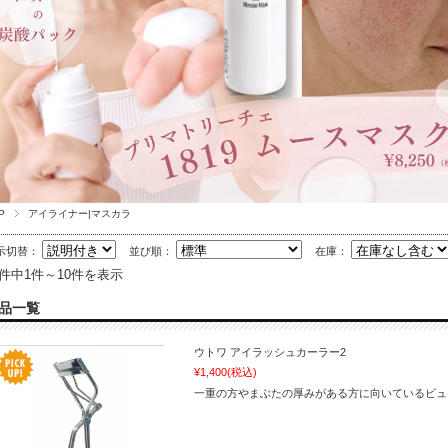
P
アイライナー|マスカラ
示切替：
並び順：
在庫：
2件中1件～10件を表示
品一覧
ウトワ アイラッシュカーラー2
¥1,400
(税込)
一重の方やまぶたの厚みがある方に向いているビュ