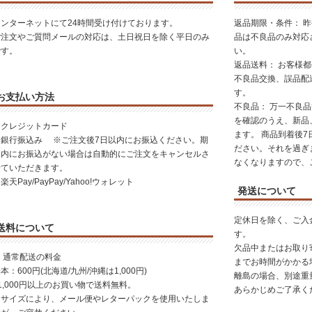
インターネットにて24時間受け付けております。
返品期限・条件： 
ご注文やご質問メールの対応は、土日祝日を除く平日のみ
品は不良品のみ対応
です。
い。
返品送料： お客様
不良品交換、誤品配
す。
お支払い方法
不良品： 万一不良
を確認のうえ、新品
・クレジットカード
ます。 商品到着後
・銀行振込み ※ご注文後7日以内にお振込ください。期
ださい。それを過ぎ
日内にお振込がない場合は自動的にご注文をキャンセルさ
なくなりますので、
せていただきます。
楽天Pay/PayPay/Yahoo!ウォレット
発送について
定休日を除く、ご入
送料について
す。
欠品中またはお取り
 通常配送の料金
までお時間がかかる
本：600円(北海道/九州/沖縄は1,000円)
離島の場合、別途重
1,000円以上のお買い物で送料無料。
あらかじめご了承く
※サイズにより、メール便やレターパックを使用いたしま