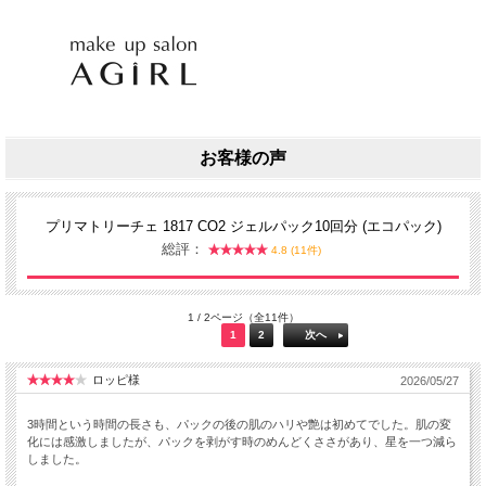
お客様の声
プリマトリーチェ 1817 CO2 ジェルパック10回分 (エコパック)
総評：
4.8 (11件)
1 / 2ページ（全11件）
1
2
次へ
ロッピ様
2026/05/27
3時間という時間の長さも、パックの後の肌のハリや艶は初めてでした。肌の変
化には感激しましたが、パックを剥がす時のめんどくささがあり、星を一つ減ら
しました。