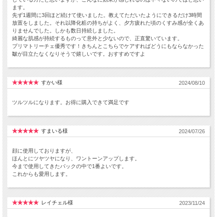
ます。
先ず1週間に3回ほど続けて使いました。教えてただいたようにできるだけ3時間
放置をしました。それ以降化粧の持ちがよく、夕方疲れた頃のくすみ感が全くあ
りませんでした。しかも数日持続しました。
綺麗な肌感が持続するものって意外と少ないので、正直驚いています。
プリマトリーチェ優秀です！きちんとこちらでケアすればどうにもならなかった
皺が目立たなくなりそうで嬉しいです。おすすめですよ
すかい様
2024/08/10
ツルツルになります。お得に購入できて満足です
すまいる様
2024/07/26
顔に使用しておりますが、
ほんとにツヤツヤになり、ワントーンアップします。
今まで使用してきたパックの中で1番よいです。
これからも愛用します。
レイチェル様
2023/11/24