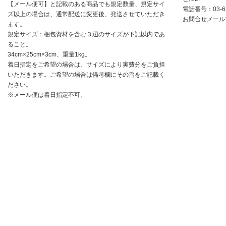
【メール便可】と記載のある商品でも規定数量、規定サイ
電話番号：
03-6
ズ以上の場合は、通常配送に変更後、発送させていただき
お問合せメールアドレ
ます。
規定サイズ：梱包資材を含む３辺のサイズが下記以内であ
ること。
34cm×25cm×3cm、重量1kg。
着日指定をご希望の場合は、サイズにより実費分をご負担
いただきます。ご希望の場合は備考欄にその旨をご記載く
ださい。
※メール便は着日指定不可。