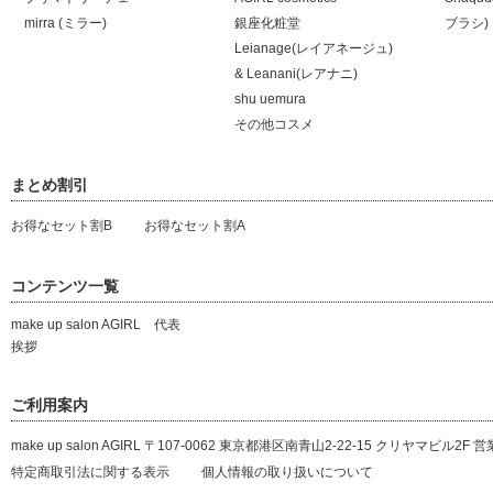
mirra (ミラー)
銀座化粧堂
ブラシ)
Leianage(レイアネージュ)
& Leanani(レアナニ)
shu uemura
その他コスメ
まとめ割引
お得なセット割B
お得なセット割A
コンテンツ一覧
make up salon AGIRL 代表
挨拶
ご利用案内
make up salon AGIRL 〒107-0062 東京都港区南青山2-22-15 クリヤマビル2F 営業時間：
特定商取引法に関する表示
個人情報の取り扱いについて