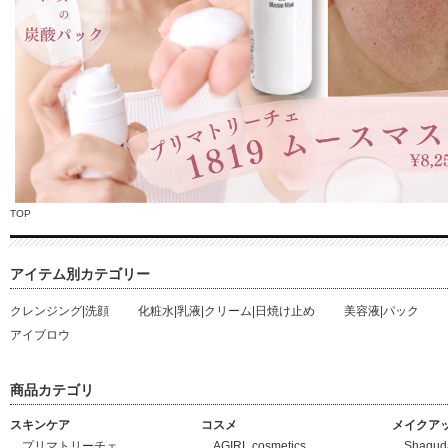
TOP
アイテム別カテゴリー
クレンジング|洗顔
化粧水|乳液|クリーム|日焼け止め
美容液|パック
アイブロウ
商品カテゴリ
スキンケア
コスメ
メイクア
プリマトリーチェ
AGIRL cosmetics
Shaq