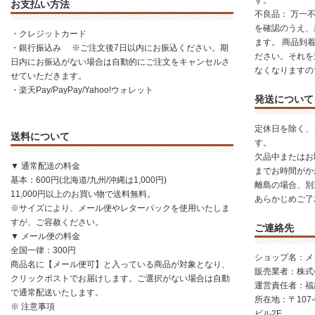
す。
お支払い方法
不良品： 万一
を確認のうえ、
・クレジットカード
ます。 商品到
・銀行振込み ※ご注文後7日以内にお振込ください。期
ださい。それを
日内にお振込がない場合は自動的にご注文をキャンセルさ
なくなりますの
せていただきます。
・楽天Pay/PayPay/Yahoo!ウォレット
発送について
定休日を除く、
送料について
す。
欠品中またはお
▼ 通常配送の料金
までお時間がか
基本：600円(北海道/九州/沖縄は1,000円)
離島の場合、別
11,000円以上のお買い物で送料無料。
あらかじめご了
※サイズにより、メール便やレターパックを使用いたしま
すが、ご容赦ください。
ご連絡先
▼ メール便の料金
全国一律：300円
ショップ名：メ
商品名に【メール便可】と入っている商品が対象となり、
販売業者：株式会社
クリックポストでお届けします。ご選択がない場合は自動
運営責任者：福
で通常配送いたします。
所在地：〒107-
※ 注意事項
ビル2F